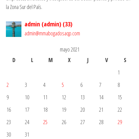
la Zona Sur del País.
admin (admin)
(
33
)
admin@mmabogadosaqp.com
mayo 2021
D
L
M
X
J
V
S
1
2
3
4
5
6
7
8
9
10
11
12
13
14
15
16
17
18
19
20
21
22
23
24
25
26
27
28
29
30
31