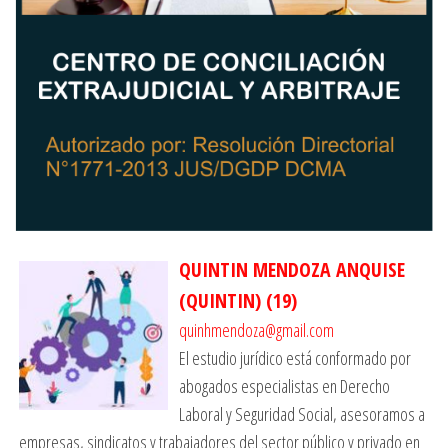
QUINTIN MENDOZA ANQUISE
(QUINTIN)
(
19
)
quinhmendoza@gmail.com
El estudio jurídico está conformado por
abogados especialistas en Derecho
Laboral y Seguridad Social, asesoramos a
empresas, sindicatos y trabajadores del sector público y privado en